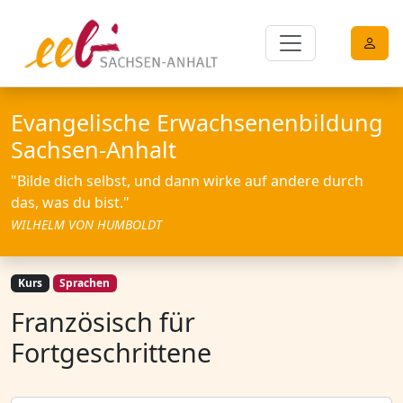
Evangelische Erwachsenenbildung
Sachsen-Anhalt
"Bilde dich selbst, und dann wirke auf andere durch
das, was du bist."
WILHELM VON HUMBOLDT
Kurs
Sprachen
Französisch für
Fortgeschrittene